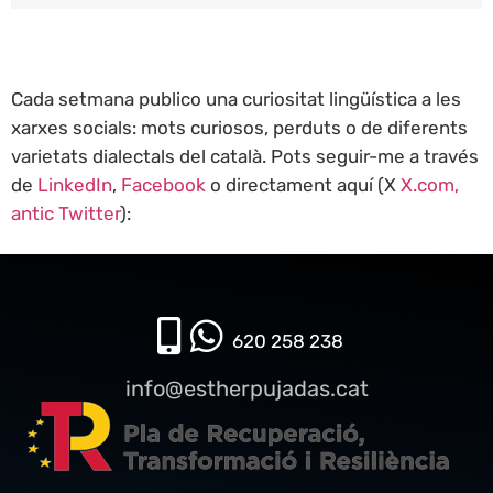
Cada setmana publico una curiositat lingüística a les
xarxes socials: mots curiosos, perduts o de diferents
varietats dialectals del català. Pots seguir-me a través
de
LinkedIn
,
Facebook
o directament aquí (X
X.com,
antic Twitter
):
620 258 238​
info@estherpujadas.cat