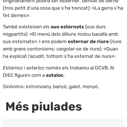
originàriament podria ser
esdernar
, derivat de
derna
(tros petit d’una cosa que s’ha trencat): «La gerra s’ha
fet dernes».
També existeixen els
ous esternats
(ous durs
migpartits): «El menú dels dilluns inclou bacallà amb
ous esternats». I ens podem
esternar de riure
(riure
amb grans contorsions; cargolar-se de riure): «Quan
ha explicat l’acudit, tothom s’ha esternat de riure».
Esternoc
i
esterloc
només els trobareu al DCVB. Al
DIEC figuren com a
estaloc
.
Sinònims: estroncany, banyó, galet, monyó.
Més piulades