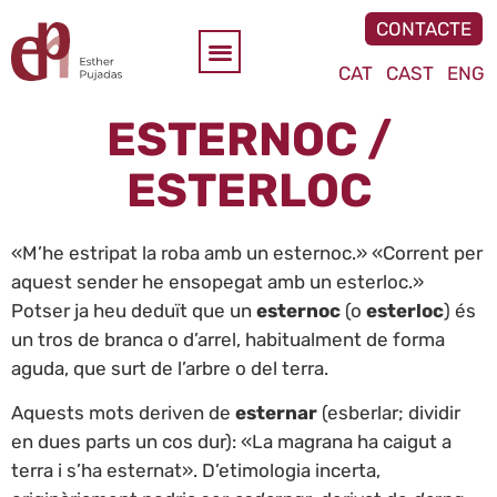
CONTACTE
CAT
CAST
ENG
ESTERNOC /
ESTERLOC
«M’he estripat la roba amb un esternoc.» «Corrent per
aquest sender he ensopegat amb un esterloc.»
Potser ja heu deduït que un
esternoc
(o
esterloc
) és
un tros de branca o d’arrel, habitualment de forma
aguda, que surt de l’arbre o del terra.
Aquests mots deriven de
esternar
(esberlar; dividir
en dues parts un cos dur): «La magrana ha caigut a
terra i s’ha esternat». D’etimologia incerta,