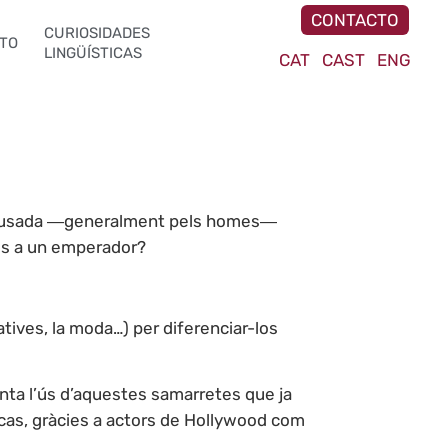
CONTACTO
CURIOSIDADES
TO
LINGÜÍSTICAS
CAT
CAST
ENG
nt, usada ―generalment pels homes―
mès a un emperador?
ives, la moda…) per diferenciar-los
enta l’ús d’aquestes samarretes que ja
 cas, gràcies a actors de Hollywood com