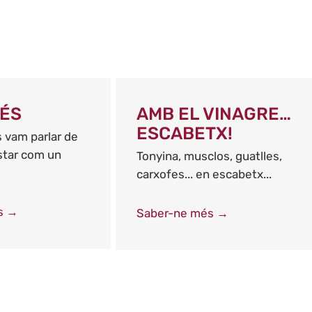
MÉS
AMB EL VINAGRE…
ESCABETX!
 vam parlar de
estar com un
Tonyina, musclos, guatlles,
carxofes... en escabetx...
s →
Saber-ne més →