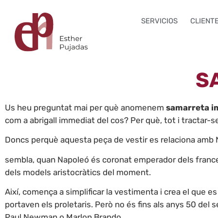
SERVICIOS
CLIENT
S
Us heu preguntat mai per què anomenem
samarreta i
com a abrigall immediat del cos? Per què, tot i tractar
Doncs perquè aquesta peça de vestir es relaciona amb
sembla, quan Napoleó és coronat emperador dels frances
dels models aristocràtics del moment.
Així, comença a simplificar la vestimenta i crea el que 
portaven els proletaris. Però no és fins als anys 50 de
Paul Newman o Marlon Brando.