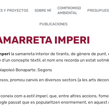
COMPROMISO
ES Y PROYECTOS
SOBRE MÍ
PRESUPUES
AMBIENTAL
PUBLICACIONES
AMARRETA IMPERI
mperi
la samarreta interior de tirants, de gènere de pu
-se d’un concepte tèxtil, el nom ens recorda un estat sot
 Napoleó Bonaparte. Segons
os, promou canvis en diversos sectors (a les arts decorat
es coneix com a
estil imperi
, que, entre altres accions, fom
l segle passat que es popularitzen enormement, en aquest