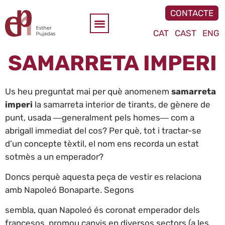
CONTACTE
CAT
CAST
ENG
SAMARRETA IMPERI
Us heu preguntat mai per què anomenem
samarreta
imperi
la samarreta interior de tirants, de gènere de
punt, usada ―generalment pels homes― com a
abrigall immediat del cos? Per què, tot i tractar-se
d’un concepte tèxtil, el nom ens recorda un estat
sotmès a un emperador?
Doncs perquè aquesta peça de vestir es relaciona
amb Napoleó Bonaparte. Segons
sembla, quan Napoleó és coronat emperador dels
francesos, promou canvis en diversos sectors (a les