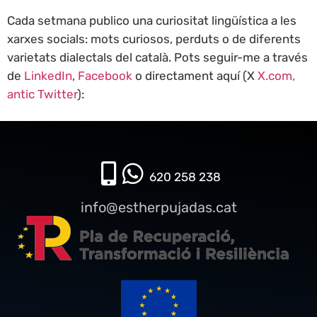
Cada setmana publico una curiositat lingüística a les
xarxes socials: mots curiosos, perduts o de diferents
varietats dialectals del català. Pots seguir-me a través
de
LinkedIn
,
Facebook
o directament aquí (X
X.com,
antic Twitter
):
620 258 238​
info@estherpujadas.cat