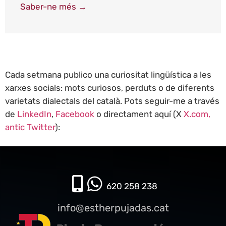
Saber-ne més →
Cada setmana publico una curiositat lingüística a les
xarxes socials: mots curiosos, perduts o de diferents
varietats dialectals del català. Pots seguir-me a través
de
LinkedIn
,
Facebook
o directament aquí (X
X.com,
antic Twitter
):
620 258 238​
info@estherpujadas.cat