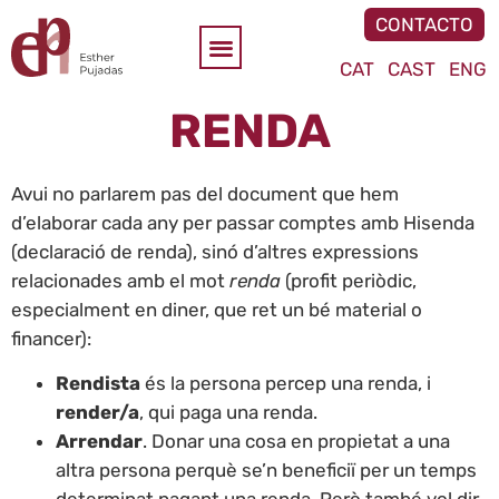
CONTACTO
CAT
CAST
ENG
RENDA
Avui no parlarem pas del document que hem
d’elaborar cada any per passar comptes amb Hisenda
(declaració de renda), sinó d’altres expressions
relacionades amb el mot
renda
(profit periòdic,
especialment en diner, que ret un bé material o
financer):
Rendista
és la persona percep una renda, i
render/a
, qui paga una renda.
Arrendar
. Donar una cosa en propietat a una
altra persona perquè se’n beneficiï per un temps
determinat pagant una renda. Però també vol dir