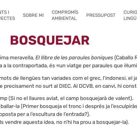
TS I
COMPROMÍS
CURIO
SOBRE MI
PRESSUPOST
JECTES
AMBIENTAL
LINGÜ
BOSQUEJAR
sima meravella,
El llibre de les paraules boniques
(Caballo R
a la contraportada, és «un viatge per paraules que il·lum
s mots de llengües tan variades com el grec, l’indonesi, el
ue precisament no surt al DIEC. Al DCVB, en canvi, hi const
 (Si no el llaures aviat, el camp bosquejarà de valent).
allar-la (Primer bosqueja el tronc i després ja l’esculpiràs
posta per a l’escultura de l’entrada?).
s vendre aquesta idea, no n’hi ha prou a bosquejar-la).