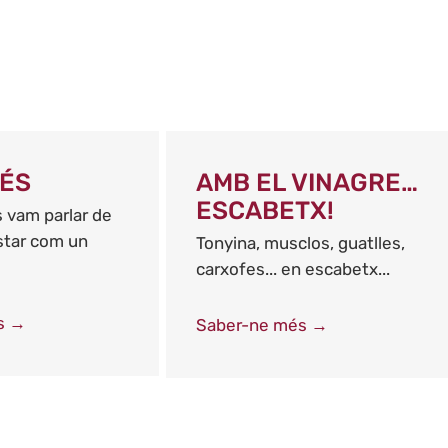
MÉS
AMB EL VINAGRE…
ESCABETX!
 vam parlar de
estar com un
Tonyina, musclos, guatlles,
carxofes... en escabetx...
s →
Saber-ne més →