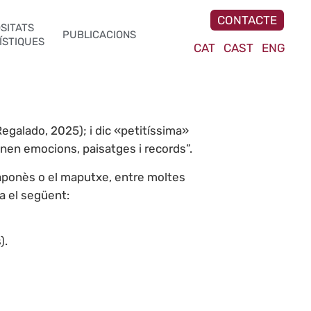
CONTACTE
SITATS
PUBLICACIONS
ÍSTIQUES
CAT
CAST
ENG
egalado, 2025); i dic «petitíssima»
inen emocions, paisatges i records”.
 japonès o el maputxe, entre moltes
a el següent:
).