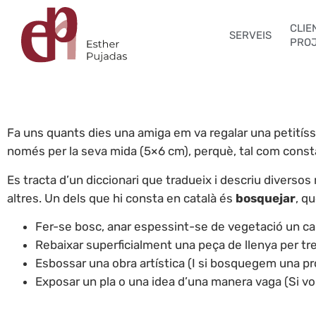
CLIEN
SERVEIS
PRO
Fa uns quants dies una amiga em va regalar una petitís
només per la seva mida (5×6 cm), perquè, tal com consta 
Es tracta d’un diccionari que tradueix i descriu diverso
altres. Un dels que hi consta en català és
bosquejar
, q
Fer-se bosc, anar espessint-se de vegetació un camp
Rebaixar superficialment una peça de llenya per treb
Esbossar una obra artística (I si bosquegem una pro
Exposar un pla o una idea d’una manera vaga (Si vol