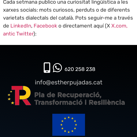
Cada setmana publico una curiositat lingüística a les
xarxes socials: mots curiosos, perduts o de diferents
varietats dialectals del català. Pots seguir-me a través
de
LinkedIn
,
Facebook
o directament aquí (X
X.com,
antic Twitter
):
620 258 238​
info@estherpujadas.cat