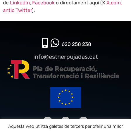
de
LinkedIn
,
Facebook
o directament aquí (X
X.com,
antic Twitter
):
620 258 238​
info@estherpujadas.cat
Aquesta web utilitza galetes de tercers per oferir una millor