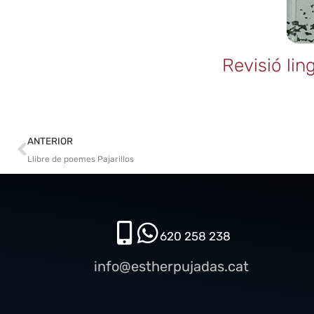
Revisió lin
ANTERIOR
Llibre de poemes Pajarillos
620 258 238​
info@estherpujadas.cat