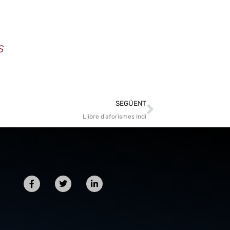
s
SEGÜENT
Llibre d’aforismes Indi